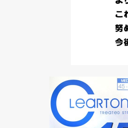
Cleartone(クリアトーン) Bass Med
45-105 【ベース弦】
¥4,680