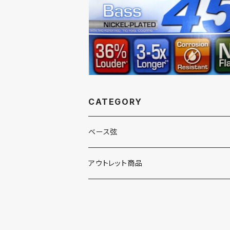
CATEGORY
ベース弦
B-string (ビーストリング)
アウトレット商品
Cleartone(クリアトーン)
D'Addario(ダダリオ)